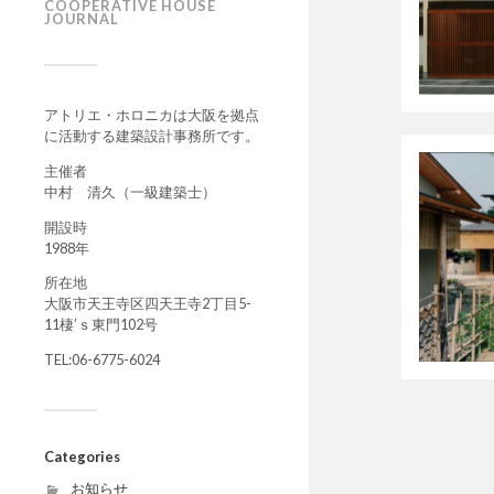
COOPERATIVE HOUSE
JOURNAL
アトリエ・ホロニカは大阪を拠点
に活動する建築設計事務所です。
主催者
中村 清久（一級建築士）
開設時
1988年
所在地
大阪市天王寺区四天王寺2丁目5-
11棲’ｓ東門102号
TEL:06-6775-6024
Categories
お知らせ